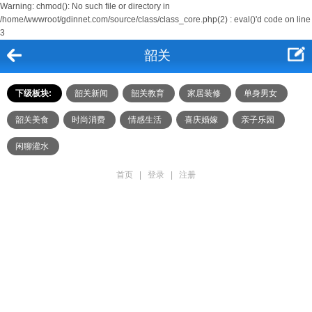
Warning: chmod(): No such file or directory in
/home/wwwroot/gdinnet.com/source/class/class_core.php(2) : eval()'d code on line
3
韶关
下级板块:
韶关新闻
韶关教育
家居装修
单身男女
韶关美食
时尚消费
情感生活
喜庆婚嫁
亲子乐园
闲聊灌水
首页
|
登录
|
注册