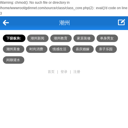
Warning: chmod(): No such file or directory in
/home/wwwroot/gdinnet.com/source/class/class_core.php(2) : eval()'d code on line
3
潮州
下级板块:
潮州新闻
潮州教育
家居装修
单身男女
潮州美食
时尚消费
情感生活
喜庆婚嫁
亲子乐园
闲聊灌水
首页
|
登录
|
注册