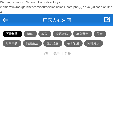
Warning: chmod(): No such file or directory in
/home/wwwroot/gdinnet.com/source/class/class_core.php(2) : eval()'d code on line
3
广东人在湖南
下级板块:
新闻
教育
家居装修
单身男女
美食
时尚消费
情感生活
喜庆婚嫁
亲子乐园
闲聊灌水
首页
|
登录
|
注册