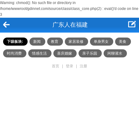
Warning: chmod(): No such file or directory in
/home/wwwroot/gdinnet.com/source/class/class_core.php(2) : eval()'d code on line
3
广东人在福建
下级板块:
新闻
教育
家居装修
单身男女
美食
时尚消费
情感生活
喜庆婚嫁
亲子乐园
闲聊灌水
首页
|
登录
|
注册